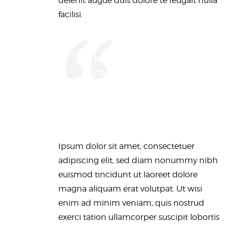
delenit augue duis dolore te feugait nulla
facilisi.
Claritas est etiam processus
dynamicus, qui sequitur
mutationem consuetudium
investigationes
demonstraverunt.
Ipsum dolor sit amet, consectetuer
adipiscing elit, sed diam nonummy nibh
euismod tincidunt ut laoreet dolore
magna aliquam erat volutpat. Ut wisi
enim ad minim veniam, quis nostrud
exerci tation ullamcorper suscipit lobortis