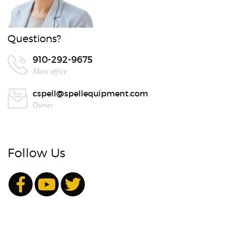
Questions?
910-292-9675
Main office
cspell@spellequipment.com
Owner
Follow Us